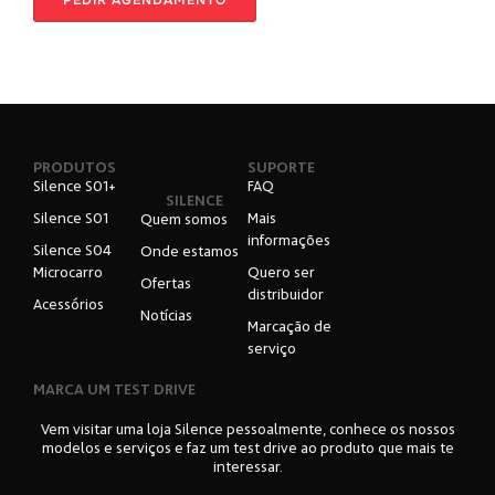
o
d
u
t
o
s
PRODUTOS
SUPORTE
Silence S01+
FAQ
SILENCE
Silence S01
Mais
Quem somos
informações
Silence S04
Onde estamos
Microcarro
Quero ser
Ofertas
distribuidor
Acessórios
Notícias
Marcação de
serviço
MARCA UM TEST DRIVE
Vem visitar uma loja Silence pessoalmente, conhece os nossos
modelos e serviços e faz um test drive ao produto que mais te
interessar.