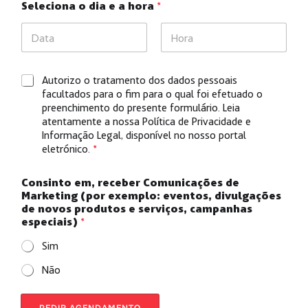
Seleciona o dia e a hora
*
Date
Time
G
Autorizo o tratamento dos dados pessoais
D
facultados para o fim para o qual foi efetuado o
P
preenchimento do presente formulário. Leia
R
atentamente a nossa
Política de Privacidade e
*
Informação Legal
, disponível no nosso portal
eletrónico.
*
Consinto em, receber Comunicações de
Marketing (por exemplo: eventos, divulgações
de novos produtos e serviços, campanhas
especiais)
*
Sim
Não
p
r
PEDIR AGENDAMENTO