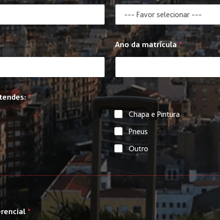
Ano da matrícula
*
etendes:
*
Chapa e Pintura
Pneus
Outro
erencial
*