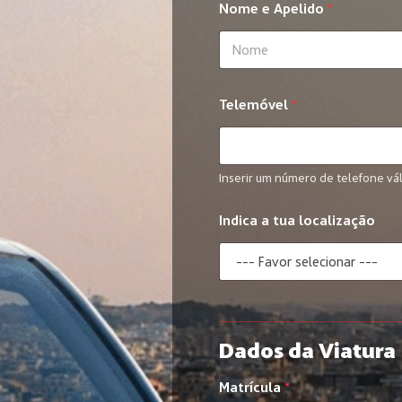
Nome e Apelido
*
n
d
i
c
First
a
N
Telemóvel
*
o
m
e
o
Inserir um número de telefone vál
Indica a tua localização
Dados da Viatura
Matrícula
*