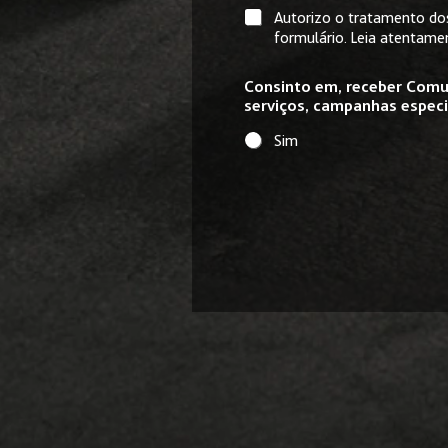
G
Autorizo o tratamento dos
D
formulário. Leia atentam
P
R
Consinto em, receber Comu
*
serviços, campanhas espec
Sim