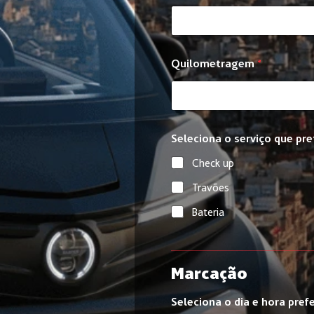
Quilometragem
*
Seleciona o serviço que pr
Check up
Travões
Bateria
Marcação
Seleciona o dia e hora pref