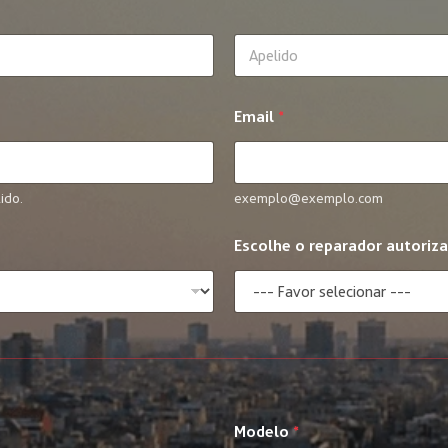
Last
Email
*
ido.
exemplo@exemplo.com
Escolhe o reparador autoriz
Modelo
*