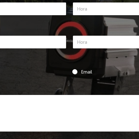
Time
Time
Email