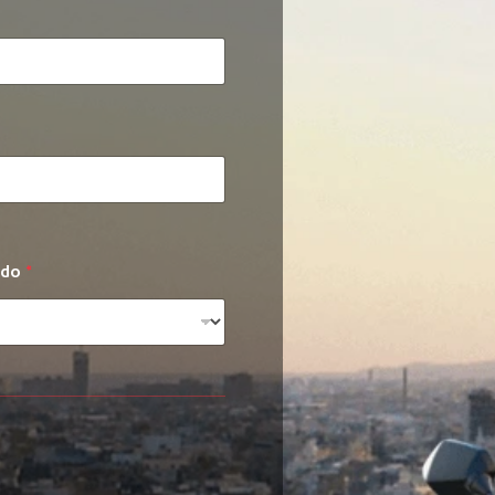
ado
*