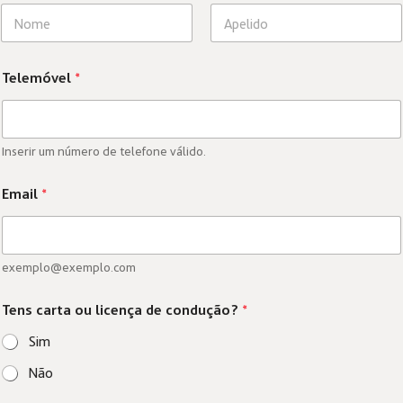
First
Last
d
Telemóvel
*
e
V
e
n
d
Inserir um número de telefone válido.
a
*
Email
*
E
m
a
i
exemplo@exemplo.com
l
Tens carta ou licença de condução?
*
Sim
Não