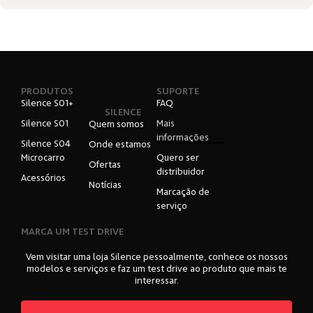
PRODUTOS
SUPORTE
Silence S01+
FAQ
SILENCE
Silence S01
Mais
Quem somos
informações
Silence S04
Onde estamos
Microcarro
Quero ser
Ofertas
distribuidor
Acessórios
Notícias
Marcação de
serviço
MARCA UM TEST DRIVE
Vem visitar uma loja Silence pessoalmente, conhece os nossos
modelos e serviços e faz um test drive ao produto que mais te
interessar.