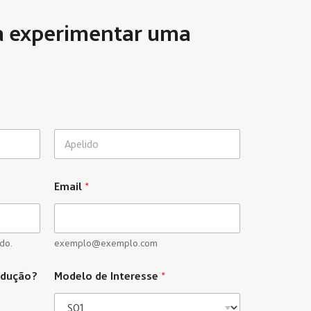
a experimentar uma
Last
Email
*
do.
exemplo@exemplo.com
ndução?
Modelo de Interesse
*