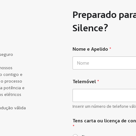
Preparado par
Silence?
Nome e Apelido
*
 seguro
nossos
First
o contigo e
 o processo
Telemóvel
*
a potência e
s elétricos
Inserir um número de telefone váli
ndução válida
Tens carta ou licença de co
*