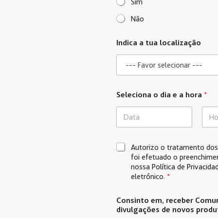
Sim
Não
Indica a tua localização
Seleciona o dia e a hora
*
Date
Time
G
Autorizo o tratamento dos 
D
foi efetuado o preenchime
P
nossa
Política de Privacid
R
eletrónico.
*
*
Consinto em, receber Comun
divulgações de novos produ