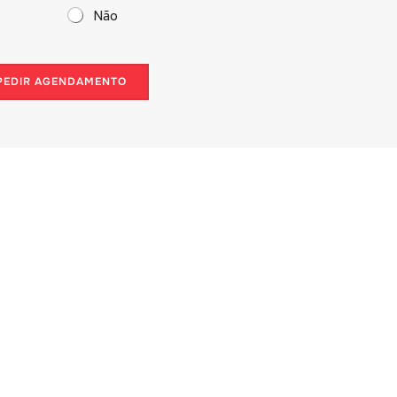
Não
PEDIR AGENDAMENTO
MARCA UM TEST DRIVE
Vem visitar uma loja Silence pessoalmente,
conhece os nossos modelos e serviços e faz um
test drive ao produto que mais te interessar.